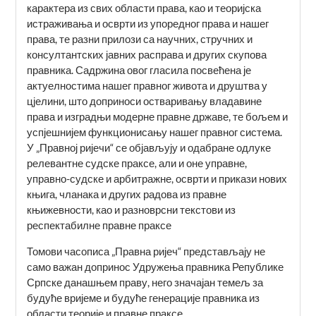
карактера из свих области права, као и теоријска
истраживања и осврти из упоредног права и нашег
права, те разни прилози са научних, стручних и
консултантских јавних расправа и других скупова
правника. Садржина овог гласила посвећена је
актуелностима нашег правног живота и друштва у
цјелини, што доприноси остваривању владавине
права и изградњи модерне правне државе, те бољем и
успјешнијем функционисању нашег правног система.
У „Правној ријечи“ се објављују и одабране одлуке
релевантне судске праксе, али и оне управне,
управно-судске и арбитражне, осврти и прикази нових
књига, чланака и других радова из правне
књижевности, као и разноврсни текстови из
респектабилне правне праксе
Томови часописа „Правна ријеч“ представљају не
само важан допринос Удружења правника Републике
Српске данашњем праву, него значајан темељ за
будуће вријеме и будуће генерације правника из
области теорије и правне праксе.