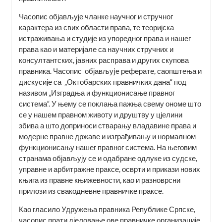
Часопис објављује чланке научног и стручног
карактера из свих области права, те теоријска
истраживања и студије из упоредног права и нашег
права као и материјале са научних стручних и
консултантских, ја­вних расправа и других скупова
правника. Часопис објављуje рефе­рате, саопштења и
дискусије са „Октоба­рских правничких дана“ под
називом „Изградња и функционисање правног
система“. У њему се поклања пажња свему ономе што
се у нашем правном животу и друштву у цјелини
збива а што доприноси стварању владавине права и
модерне правне државе и изграђивању и нормалном
функционисању нашег правног система. На његовим
странама објављују се и одабране одлуке из судске,
управне и арбитражне праксе, осврти и прикази нових
књига из правне књижевности, као и разноврсни
прилози из свакодневне правничке праксе.
Као гласило Удружења правника Републике Српске,
часопис прати дјеловање ове правничке организације