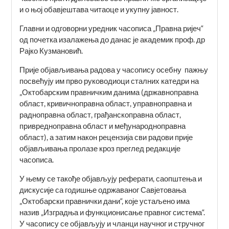
и о њој обавјештава читаоце и укупну јавност.
Главни и одговорни уредник часописа „Правна ријеч“
од почетка изалажења до данас је академик проф. др
Рајко Кузмановић.
Прије објављивања радова у часопису осебну пажњу
посвећују им прво руководиоци сталних катедри на
„Октобарским правничким данима (државноправна
област, кривичноправна област, управноправна и
радноправна област, грађанскоправна област,
привредноправна област и међународноправна
област), а затим након рецензија сви радови прије
објављивања пролазе кроз преглед редакције
часописа.
У њему се такође објављују реферати, саопштења и
дискусије са годишње одржаваног Савјетовања
„Октобарски правнички дани“, које устаљено има
назив „Изградња и функционисање правног система“.
У часопису се објављују и чланци научног и стручног