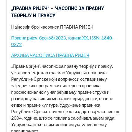
„ПРАВНА РИЈЕЧ“
–
ЧАСОПИС ЗА ПРАВНУ
ТЕОРИЈУ И ПРАКСУ
Најновији број часописа ПРАВНА РИЈЕЧ:
Правна ријеч, број 68/2023, година XX, ISSN: 1840-
0272
АРХИВА ЧАСОПИСА ПРАВНА РИЈЕЧ
„Правна ријеч“, часопис за правну теорију и праксу,
установљен је као гласило Удружења правника
Републике Српске који доприноси оства­ривању
заједничких програмских интереса правника,
професио­налном унапређивању правне струке и
развијању највиших моралних вриједности, правне
етике и правне културе. Удружење правника
Републике Српске почело је да издаје овај часопис од
2004. године, што се поклапа са обнављањем рада
Удружења и његовим активним укључивањем у
правни живот.