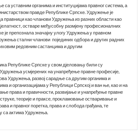
 са уставним органима и институцијама правног система, а
нистарством правде Републике Српске. Удружење је
да правници као чланови Удружења из разних области као
 дјелатност, остваре међусобну размјену професионалних
е је препознала значајну улогу Удружења у правном
дружења стални чланови појединих одбора и других радних
 њиховим редовним састанцима и другим
ника Републике Српске у свом дјеловању били су
 Удружења усмјерених на унапређење правне професије,
ова Удружења, развој сарадње са другим органима и
ма и организацијама у Републици Српској и ван ње, као и на
ање права и правичности, развијање и унапређење правне
е струке, теорије и праксе, прокламовање остваривање и
ава и правног поретка, права и слобода грађана, те
у са актима Удружења.