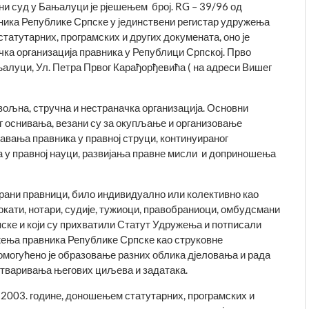
и суд у Бањалуци је рјешењем број. RG – 39/96 од
ника Републике Српске у јединствени регистар удружења
статутарних, програмских и других докумената, оно је
ка организација правника у Републици Српској. Прво
алуци, Ул. Петра Првог Карађорђевића ( на адреси Вишег
вољна, стру­чна и нестраначка организација. Основни
 оснивања, везани су за оку­пљање и организовање
авања правника у правној струци, континуираног
у правној науци, развијања правне мисли и доприношења
ани правници, било индивидуално или колективно као
кати, нотари, судије, тужиоци, правобраниоци, омбудсмани
пске и који су прихватили Статут Удружења и потписали
жења правника Републике Српске као струковне
омогућено је образовање разних облика дјеловања и рада
стваривања његових ци­љева и задатака.
 2003. године, доношењем статутарних, програмских и