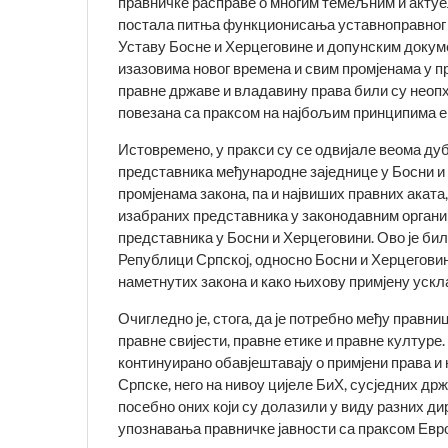
правничке расправе о многим темељним и актуе
постала питња функционисања уставноправног с
Уставу Босне и Херцеговине и допунским докум
изазовима новог времена и свим промјенама у пр
правне државе и владавину права били су неоп
повезана са праксом на најбољим принципима е
Истовре­мено, у пракси су се одвијале веома ду
представника међународне заједнице у Босни и
промјенама закона, па и највиших правних акат
изабраних предста­вника у законодавним органи
представника у Босни и Херце­говини. Ово је би
Републици Српској, односно Босни и Херцеговин
наметнутих закона и како њихову примјену уск
Очигледно је, стога, да је потребно међу правн
правне свијести, правне етике и правне културе
континуирано обавјештавају о примјени права и
Српске, него на нивоу цијеле БиХ, сусједних др
посебно оних који су долазили у виду разних ди
упознавања правничке јавности са праксом Евр