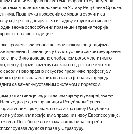
лним питањима правног система. Нарочито су актуелна
истема и поретка заснованог на Уставу Републике Српске,
ентима. Правничка професија се морала суочити са
аву које је оно донијело. За изгадњу и функционисање
ходни веома оспособљени правници и правна теорија
вропске правне традиције.
боке промјене засно­ване на политичким концепцијама
 Херцеговини. Правници су били суочени са континуираним
а, које није било доношено слободном вољом легитимно
ма, него у форми наметнутих закона од стране високог
ло сасвим ново правно искуство правничке професија у
и, која је постављала питања каква је правна природа
ладити са важећим уставним системом и поретком.
ицима још активније радити на развијању и унапређивању
. Неопходно је да се правници у Републици Српској
 нормативним промјенама не само на нивоу Републике
жава и убрзаним промјенама права на нивоу Европске уније,
ректива. Посебно је до изражаја долазила потреба
опског судаза људска права у Стразбуру.