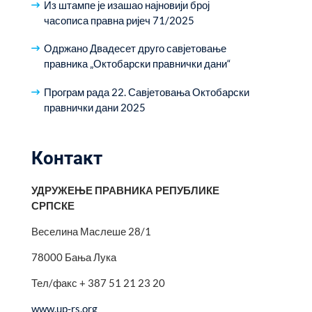
Из штампе је изашао најновији број
часописа правна ријеч 71/2025
Одржано Двадесет друго савјетовање
правника „Октобарски правнички дани“
Програм рада 22. Савјетовања Октобарски
правнички дани 2025
Контакт
УДРУЖЕЊЕ ПРАВНИКА РЕПУБЛИКЕ
СРПСКЕ
Веселина Маслеше 28/1
78000 Бања Лука
Тел/факс + 387 51 21 23 20
www.up-rs.org