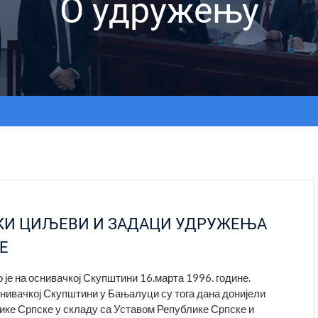
О удружењу
СКИ ЦИЉЕВИ И ЗАДАЦИ УДРУЖЕЊА
Е
је на оснивачкој Скупштини 16.марта 1996. године.
нивачкој Скупштини у Бањалуци су тога дана донијели
ке Српске у складу са Уставом Републике Српске и