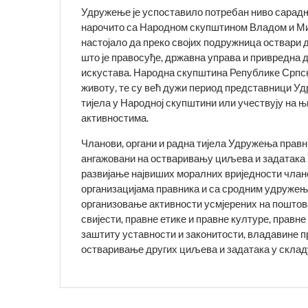
Удружење је успоставило потребан ниво сарадње
нарочито са Народном скупштином Владом и Ми
настојало да преко својих подружница оствари 
што је правосуђе, државна управа и привредна
искустава. Народна скупштина Републике Српск
животу, те су већ дужи период представници У
тијела у Народној скупштини или учествују на
активностима.
Чланови, органи и радна тијела Удружења прав
ангажовани на остваривању циљева и задатака
развијање највиших моралних вриједности члан
организацијама правника и са сродним удружењи
организовање активности усмјерених на поштов
свијести, правне етике и правне културе, правн
заштиту уставности и законитости, владавине пр
остваривање других циљева и задатака у склад