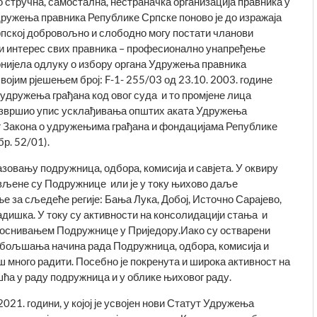
стручна, самостална, нестраначка организација правника у
жења правника Репу­бли­ке Српске поново је до изражаја
пској добровољно и слободно могу постати чла­нови
ки интерес свих правника – професионално унапређење
онијела одлуку о избору органа Удружења правника
ојим рјешењем број: F-1- 255/03 од 23.10. 2003. године
 удружења грађана код овог суда и то промјене лица
извршио упис усклађивања општих аката Удружења
г Закона о удружењима грађана и фондацијама Републике
р. 52/01).
овању подружница, одбора, комисија и савјета. У оквиру
љене су Подружнице или је у току њихово даље
е за сљедеће регије: Бања Лука, Добој, Источно Сарајево,
дишка. У току су активности на консолидацији стања и
оснивањем Подружнице у Приједору.Иако су остварени
обо­љшања начина рада Подружница, одбора, комисија и
ш много радити. Посебно је покренута и широка активност на
а у раду подру­жница и у облике њиховог раду.
21. години, у којој је усвојен нови Статут Удружења