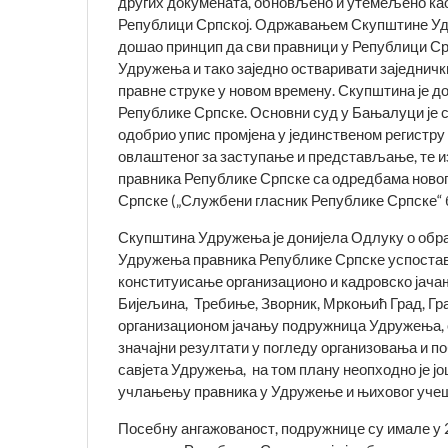
других докумената, обновљено и утемељено као 
Републици Српској. Одржавањем Скупштине Удру
дошао принцип да сви правници у Републици Ср
Удружења и тако заједно остваривати заједнич
правне струке у новом времену. Скупштина је д
Републике Српске. Основни суд у Бањалуци је св
одобрио упис промјена у јединственом регистру
овлаштеног за заступање и представљање, те 
правника Републике Српске са одредбама ново
Српске („Службени гласник Републике Српске“ б
Скупштина Удружења је донијела Одлуку о образ
Удружења правника Републике Српске успостав
конституисање организационо и кадровско јачањ
Бијељина, Требиње, Зворник, Мркоњић Град, Гра
организационом јачању подружница Удружења, 
значајни резултати у погледу организовања и п
савјета Удружења, на том плану неопходно је јо
учлањењу правника у Удружење и њиховог учешћ
Посебну ангажованост, подружнице су имале у 20