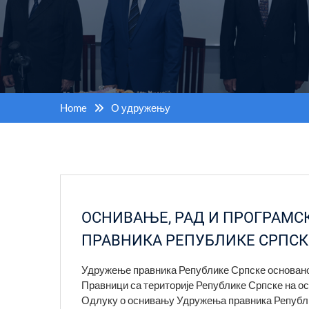
Home
О удружењу
ОСНИВАЊЕ, РАД И ПРОГРАМ
ПРАВНИКА РЕПУБЛИКЕ СРПСК
Удружење правника Републике Српске основано 
Правници са територије Републике Српске на ос
Одлуку о оснивању Удружења правника Републи