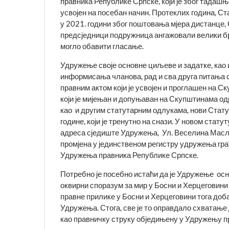
правника Републике Српске, који је због тадашњ
усвојен на посебан начин. Протеклих година, С
у 2021. години због поштовања мјера дистанце, 
предсједници подружница ангажовали велики бро
могло обавити гласање.
Удружење своје основне циљеве и задатке, као 
информи­сања чланова, рад и сва друга питања 
правним актом који је усвојен и проглашен на С
који је мијењан и допуњаван на Скупштинама од
као и другим статутарним одлукама, нови Стату
године, који је тренутно на снази. У новом ста
адреса сједиште Удружења, Ул. Веселина Масл
промјена у јединственом регистру удружења гра
Удружења правника Републике Српске.
Потребно је посебно истаћи да је Удружење осно
оквирни споразум за мир у Босни и Херцеговини 
правне прилике у Босни и Херцеговини тога доба
Удружења. Стога, све је то оправдало схватање 
као правничку струку обједињену у Удружењу п