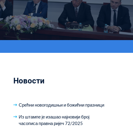
Новости
Срећни новогодишњи и божићни празници
Из штампе је изашао најновији број
часописа правна ријеч 72/2025