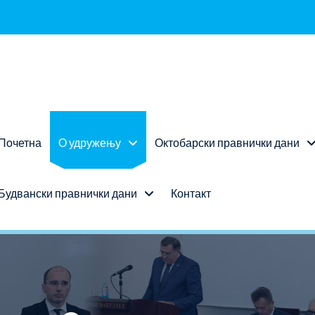
Почетна
О удружењу
Октобарски правнички дани
Будвански правнички дани
Контакт