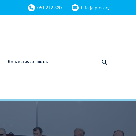
051 212-320
info@up-rs.org
Копаоничка школа