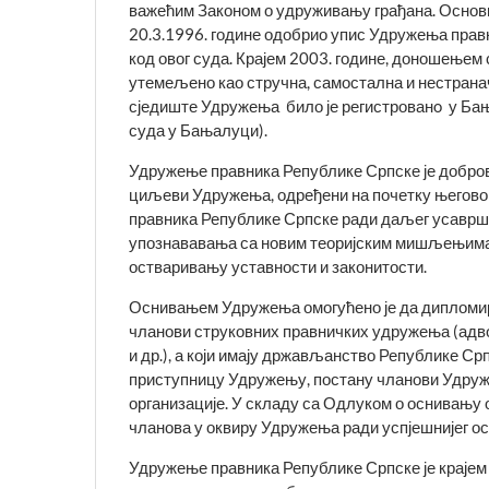
важећим Законом о удруживању грађана. Основн
20.3.1996. године одобрио упис Удружења прав
код овог суда. Крајем 2003. године, доношењем 
утемељено као стручна, самостална и нестранач
сједиште Удружења било је регистрованo у Бањ
суда у Бањалуци).
Удружење правника Репу­бли­ке Српске је добро
циљеви Удружења, одређени на почетку његовог
правника Републике Српске ради да­љег усаврш
упознававања са новим теоријским мишљењима 
остваривању уставности и законитости.
Оснивањем Удружења омогућено је да дипломир
чланови струковних правничких удружења (адво
и др.), а који имају држављанство Републике Ср
приступницу Удру­жењу, постану чланови Удру
организације. У складу са Одлуком о оснивању 
чланова у оквиру Удружења ради успјешнијег о
Удружење правника Републике Српске је крајем