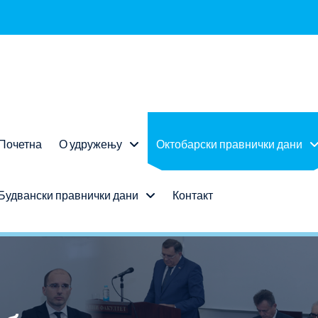
Почетна
О удружењу
Октобарски правнички дани
Будвански правнички дани
Контакт