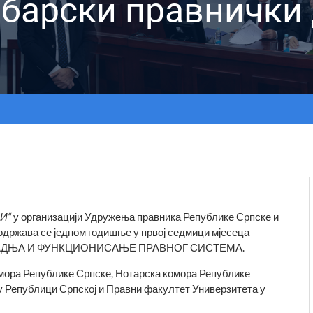
барски правнички
И“
у организацији Удружења правника Републике Српске и
одржава се једном годишње у првој седмици мјесеца
 ИЗГРАДЊА И ФУНКЦИОНИСАЊЕ ПРАВНОГ СИСТЕМА.
мора Републике Српске, Нотарска комора Републике
 у Републици Српској и Правни факултет Универзитета у