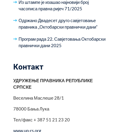
Из штампе је изашао најновији број
часописа правна ријеч 71/2025
Одржано Двадесет друго савјетовање
правника „Октобарски правнички дани“
Програм рада 22. Савјетовања Октобарски
правнички дани 2025
Контакт
УДРУЖЕЊЕ ПРАВНИКА РЕПУБЛИКЕ
СРПСКЕ
Веселина Маслеше 28/1
78000 Бања Лука
Тел/факс + 387 51 21 23 20
www.up-rs.org