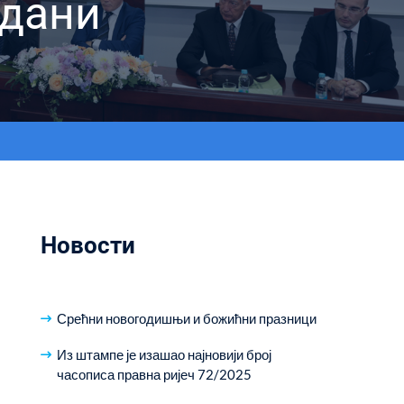
 дани
Новости
Срећни новогодишњи и божићни празници
Из штампе је изашао најновији број
часописа правна ријеч 72/2025