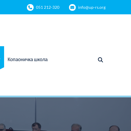
051 212-320
info@up-rs.org
Копаоничка школа