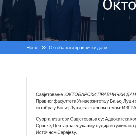
Окто
Home
Октобарски правнички дани
Савјетовање „
ОКТОБАРСКИ ПРАВНИЧКИ ДАН
Правног факултета Универзитета у Бањој Луци 
октобра у Бањој Луци, са сталном темом:
Суорганизатори Савјетовања су: Адвокатска ко
Српске, Центар за едукацију судија и тужилаца
Источном Сарајеву.