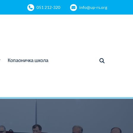
051 212-320
info@up-rs.org
Копаоничка школа