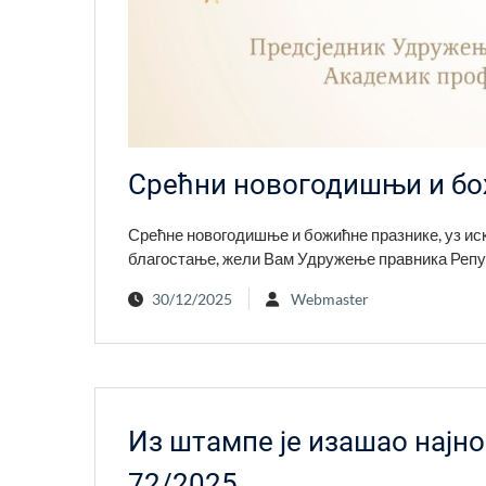
Срећни новогодишњи и бо
Срећне новогодишње и божићне празнике, уз ис
благостање, жели Вам Удружење правника Реп
30/12/2025
Webmaster
Из штампе је изашао најно
72/2025