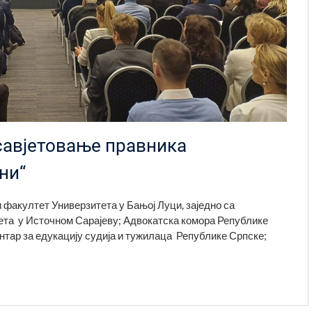
савјетовање правника
ни“
факултет Универзитета у Бањој Луци, заједно са
ета у Источном Сарајеву; Адвокатска комора Републике
нтар за едукацију судија и тужилаца Републике Српске;