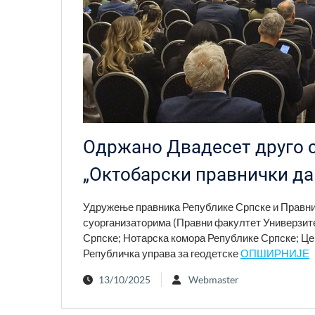
Одржано Двадесет друго 
„Октобарски правнички да
Удружење правника Републике Српске и Правни 
суорганизатopима (Правни факултет Универзит
Српске; Нотарска комора Републике Српске; Це
Републичка управа за геодетске
ОПШИРНИЈЕ
13/10/2025
Webmaster