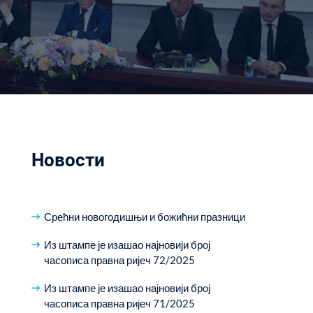
Новости
Срећни новогодишњи и божићни празници
Из штампе је изашао најновији број
часописа правна ријеч 72/2025
Из штампе је изашао најновији број
часописа правна ријеч 71/2025