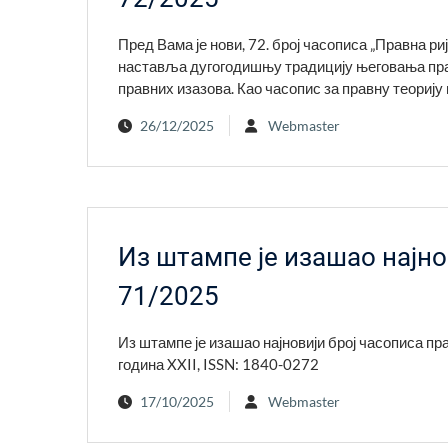
Пред Вама је нови, 72. број часописа „Правна р
наставља дугогодишњу традицију његовања пра
правних изазова. Као часопис за правну теорију 
26/12/2025
Webmaster
Из штампе је изашао најно
71/2025
Из штампе је изашао најновији број часописа пр
година XXII, ISSN: 1840-0272
17/10/2025
Webmaster