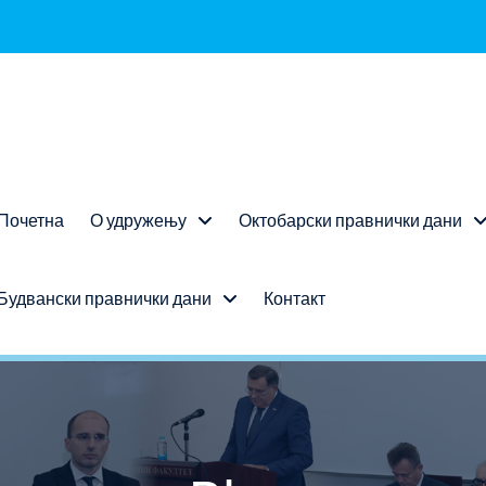
Почетна
О удружењу
Октобарски правнички дани
Будвански правнички дани
Контакт