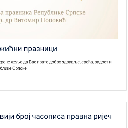
жићни празници
крене жеље да Вас прате добро здравље, срећа, радост и
ублике Српске
вији број часописа правна ријеч