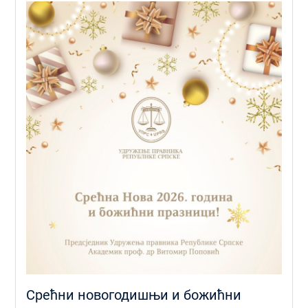
Срећни новогодишњи и божићни