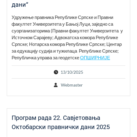
дани“
Удружење правника Републике Српске и Правни
факултет Универзитета у Бањој Луци, заједно са
суорганизатopима (Правни факултет Универзитета у
Источном Сарајеву; Адвокатска комора Републике
Српске; Нотарска комора Републике Српске; Центар
за едукацију судија и тужилаца Републике Српске;
Републичка управа за геодетске
ОПШИРНИЈЕ
13/10/2025
Webmaster
Програм рада 22. Савјетовања
Октобарски правнички дани 2025