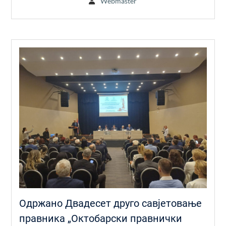
Webmaster
Одржано Двадесет друго савјетовање
правника „Октобарски правнички