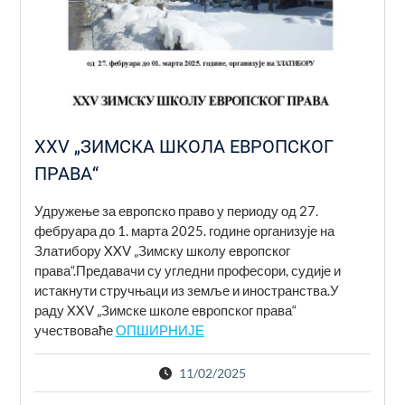
XXV „ЗИМСКA ШКОЛA ЕВРОПСКОГ
ПРАВА“
Удружење за европско право у периоду од 27.
фебруара до 1. марта 2025. године организује на
Златибору XXV „Зимску школу европског
права“.Предавачи су угледни професори, судије и
истакнути стручњаци из земље и иностранства.У
раду XXV „Зимске школе европског права“
учествоваће
ОПШИРНИЈЕ
11/02/2025