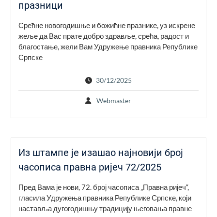
празници
Срећне новогодишње и божићне празнике, уз искрене
жеље да Вас прате добро здравље, срећа, радост и
благостање, жели Вам Удружење правника Републике
Српске
30/12/2025
Webmaster
Из штампе је изашао најновији број
часописа правна ријеч 72/2025
Пред Вама је нови, 72. број часописа „Правна ријеч“,
гласила Удружења правника Републике Српске, који
наставља дугогодишњу традицију његовања правне