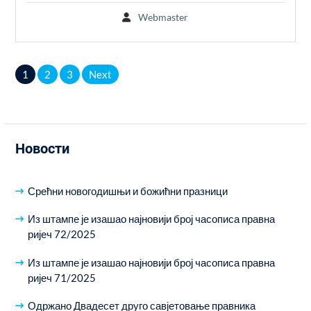
Webmaster
Posts
1
2
3
Next
pagination
Новости
Срећни новогодишњи и божићни празници
Из штампе је изашао најновији број часописа правна
ријеч 72/2025
Из штампе је изашао најновији број часописа правна
ријеч 71/2025
Одржано Двадесет друго савјетовање правника