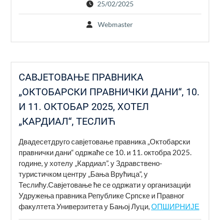
25/02/2025
Webmaster
САВЈЕТОВАЊЕ ПРАВНИКА
„ОКТОБАРСКИ ПРАВНИЧКИ ДАНИ“, 10.
И 11. ОКТОБАР 2025, ХОТЕЛ
„КАРДИАЛ“, ТЕСЛИЋ
Двадесетдруго савјетовање правника „Октобарски
правнички дани“ одржаће се 10. и 11. октобра 2025.
године, у хотелу „Кардиал”. у Здравствено-
туристичком центру „Бања Врућица“, у
Теслићу.Савјетовање ће се одржати у организацији
Удружења правника Републике Српске и Правног
факултета Универзитета у Бањој Луци,
ОПШИРНИЈЕ