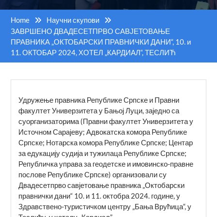
Home
Научни скупови
ЗАВРШЕНО ДВАДЕСЕТПРВО САВЈЕТОВАЊЕ
ПРАВНИКА „ОКТОБАРСКИ ПРАВНИЧКИ ДАНИ“, 10. и
11. ОКТОБАР 2024, ХОТЕЛ „КАРДИАЛ“, ТЕСЛИЋ
Удружење правника Републике Српске и Правни
факултет Универзитета у Бањој Луци, заједно са
суорганизатopима (Правни факултет Универзитета у
Источном Сарајеву; Адвокатска комора Републике
Српске; Нотарска комора Републике Српске; Центар
за едукацију судија и тужилаца Републике Српске;
Републичка управа за геодетске и имовинско-правне
послове Републике Српске) организовали су
Двадесетпрво савјетовање правника „Октобарски
правнички дани“ 10. и 11. октобра 2024. године, у
Здравствено-туристичком центру „Бања Врућица“, у
Теслићу, у хотелу „Кардиал”.