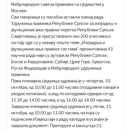
Међународног савеза правника са сједиштем у
Москви.
Сви говорници су посебно истакли значај рада
Удружења правника Републике Српске за изградњу и
функционисање правног поретка Републике Српске.
Савјетовању је присуствовало око 200 учесника и
гостију гдје су у оквиру опште теме „Изградња и
функционисање правног система“ презентована 43
научна рада чији су аутори из Републике Српске,
Босне и Херцеговине, Србије, Црне Горе, Хрватске,
Руске Федерације и Међународног удружења
правника.
Прва пленарна сједница одржана је у четвртак, 10.
октобра, од 10.00 до 11.00 часова (поздравни говори и
уводно излагање), а рад по катедрама одвијао се од
11.30 до 14.00 часова, и од 16.00 до 18.00 часова.
Завршна пленарна сједница одржана је у петак, 11.
октобра, од 10.00 до 11.00 часова, на којој су
поднесени Извјештаји о раду катедри и усвојен је
завршни документ: Препоруке и закључци 21.