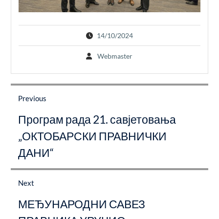
14/10/2024
Webmaster
Post
navigation
Previous
Previous
Програм рада 21. савјетовања
post:
„ОКТОБАРСКИ ПРАВНИЧКИ
ДАНИ“
Next
Next
МЕЂУНАРОДНИ САВЕЗ
post: