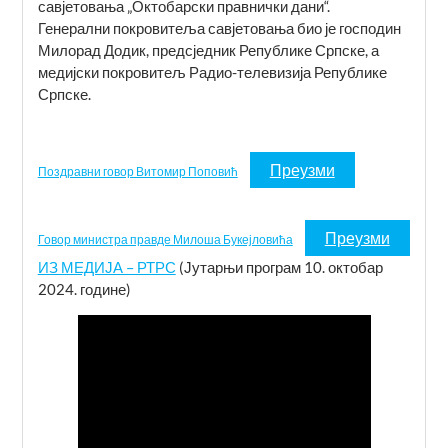
савјетовања „Октобарски правнички дани“.
Генерални покровитеља савјетовања био је господин
Милорад Додик, предсједник Републике Српске, а
медијски покровитељ Радио-телевизија Републике
Српске.
Преузми
Поздравни говор Витомир Поповић
Преузми
Говор министра правде Милоша Букејловића
ИЗ МЕДИЈА – РТРС
(Јутарњи програм 10. октобар
2024. године)