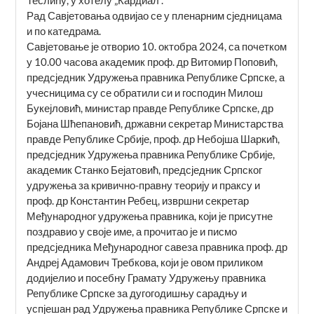
Рад Савјетовања одвијао се у пленарним сједницама
и по катедрама.
Савјетовање је отворио 10. октобра 2024, са почетком
у 10.00 часова aкадемик проф. др Витомир Поповић,
предсједник Удружења правника Републике Српске, а
учесницима су се обратили си и господин Милош
Букејловић, министар правде Републике Српске, др
Бојана Шћепановић, државни секретар Министарства
правде Републике Србије, проф. др Небојша Шаркић,
предсједник Удружења правника Републике Србије,
академик Станко Бејатовић, предсједник Српског
удружења за кривично-правну теорију и праксу и
проф. др Константин Ребец, извршни секретар
Међународног удружења правника, који је присутне
поздравио у своје име, а прочитао је и писмо
предсједника Међународног савеза правника проф. др
Андреј Адамович Требкова, који је овом приликом
додијелио и посебну Грамату Удружењу правника
Републике Српске за дугогодишњу сарадњу и
успјешан рад Удружења правника Републике Српске и