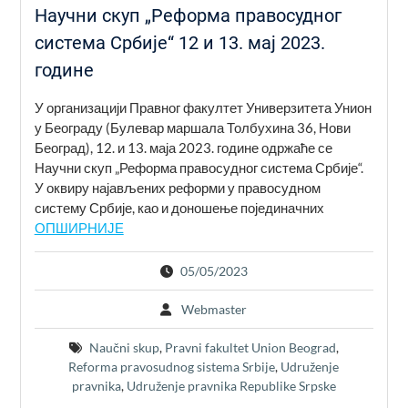
Научни скуп „Реформа правосудног
система Србије“ 12 и 13. мај 2023.
године
У организацији Правног факултет Универзитета Унион
у Београду (Булевар маршала Толбухина 36, Нови
Београд), 12. и 13. маја 2023. године одржаће се
Научни скуп „Реформа правосудног система Србије“.
У оквиру најављених реформи у правосудном
систему Србије, као и доношење појединачних
ОПШИРНИЈЕ
05/05/2023
Webmaster
Naučni skup
,
Pravni fakultet Union Beograd
,
Reforma pravosudnog sistema Srbije
,
Udruženje
pravnika
,
Udruženje pravnika Republike Srpske