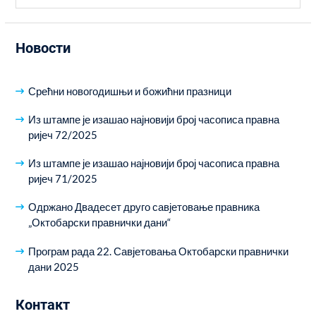
Новости
Срећни новогодишњи и божићни празници
Из штампе је изашао најновији број часописа правна
ријеч 72/2025
Из штампе је изашао најновији број часописа правна
ријеч 71/2025
Одржано Двадесет друго савјетовање правника
„Октобарски правнички дани“
Програм рада 22. Савјетовања Октобарски правнички
дани 2025
Контакт