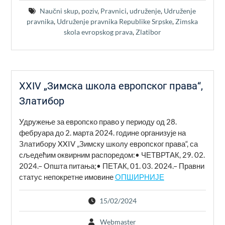
Naučni skup
,
poziv
,
Pravnici
,
udruženje
,
Udruženje
pravnika
,
Udruženje pravnika Republike Srpske
,
Zimska
skola evropskog prava
,
Zlatibor
XXIV „Зимска школа европског права“,
Златибор
Удружење за европско право у периоду од 28.
фебруара до 2. марта 2024. године организује на
Златибору XXIV „Зимску школу европског права“, са
сљедећим оквирним распоредом:• ЧЕТВРТАК, 29. 02.
2024.– Општа питања;• ПЕТАК, 01. 03. 2024.– Правни
статус непокретне имовине
ОПШИРНИЈЕ
15/02/2024
Webmaster