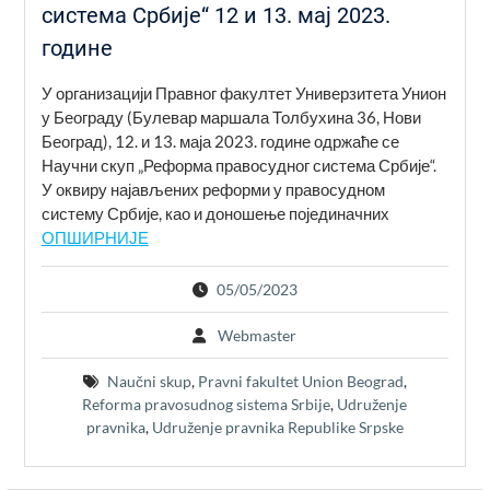
система Србије“ 12 и 13. мај 2023.
године
У организацији Правног факултет Универзитета Унион
у Београду (Булевар маршала Толбухина 36, Нови
Београд), 12. и 13. маја 2023. године одржаће се
Научни скуп „Реформа правосудног система Србије“.
У оквиру најављених реформи у правосудном
систему Србије, као и доношење појединачних
ОПШИРНИЈЕ
05/05/2023
Webmaster
Naučni skup
,
Pravni fakultet Union Beograd
,
Reforma pravosudnog sistema Srbije
,
Udruženje
pravnika
,
Udruženje pravnika Republike Srpske